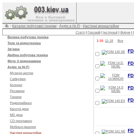
Каталог побутової техніки
Аудіо и Hi-Fi
Настінні кронштейни
Статті
|
Глосарій
|
Інструкції
|
Форум
|
Велика побутова техніка
1-10
11-18
Все
Теле та відеотехніка
Зв'язок
FD
Дрібна побутова техніка
Фото ті відеокамери
FD
Аудіо та Hi-Fi
Музичні центри
FD
Сабвуфер
Колонки
FD
Ресивери
Тюнери
FD
Радіоприймачі
Касетні деки
MD деки
CD-програвачі
Мобільні рішення
FD
Настінні кронштейни