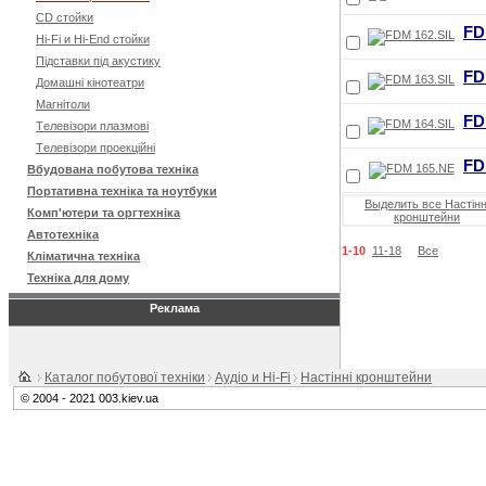
CD стойки
FD
Hi-Fi и Hi-End стойки
Підставки під акустику
FD
Домашні кінотеатри
Магнітоли
FD
Tелевізори плазмові
Tелевізори проекційні
FD
Вбудована побутова техніка
Портативна техніка та ноутбуки
Выделить все Настінн
Комп'ютери та оргтехніка
кронштейни
Автотехніка
1-10
11-18
Все
Кліматична техніка
Техніка для дому
Реклама
Каталог побутової техніки
Аудіо и Hi-Fi
Настінні кронштейни
© 2004 - 2021 003.kiev.ua