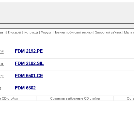
атті
|
Глосарій
|
Інструкції
|
Форум
|
Новини побутової техніки
|
Зворотній зв'язок
|
Мапа 
FDM 2192.PE
FDM 2192.SIL
FDM 6501.CE
FDM 6502
е CD стойки
Сравнить выбранные CD стойки
Оста