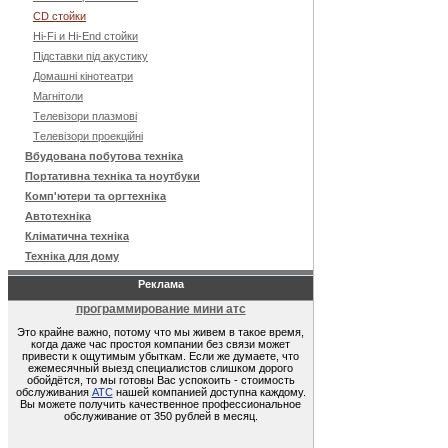
CD стойки
Hi-Fi и Hi-End стойки
Підставки під акустику
Домашні кінотеатри
Магнітоли
Tелевізори плазмові
Tелевізори проекційні
Вбудована побутова техніка
Портативна техніка та ноутбуки
Комп'ютери та оргтехніка
Автотехніка
Кліматична техніка
Техніка для дому
Реклама
программирование мини атс
Это крайне важно, потому что мы живем в такое время,
когда даже час простоя компании без связи может
привести к ощутимым убыткам. Если же думаете, что
ежемесячный выезд специалистов слишком дорого
обойдётся, то мы готовы Вас успокоить - стоимость
обслуживания
АТС
нашей компанией доступна каждому.
Вы можете получить качественное профессиональное
обслуживание от 350 рублей в месяц.