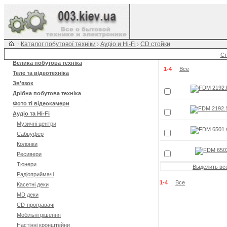
Каталог побутової техніки
Аудіо и Hi-Fi
CD стойки
Ст
Велика побутова техніка
1-4
Все
Теле та відеотехніка
Зв'язок
Дрібна побутова техніка
Фото ті відеокамери
Аудіо та Hi-Fi
Музичні центри
Сабвуфер
Колонки
Ресивери
Тюнери
Выделить вс
Радіоприймачі
1-4
Все
Касетні деки
MD деки
CD-програвачі
Мобільні рішення
Настінні кронштейни