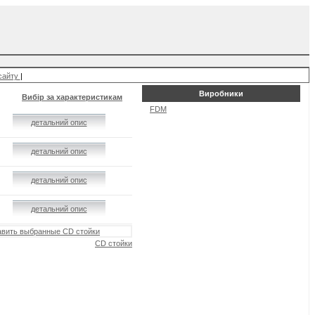
сайту
|
Виробники
Вибір за характеристикам
FDM
детальний опис
детальний опис
детальний опис
детальний опис
вить выбранные CD стойки
CD стойки