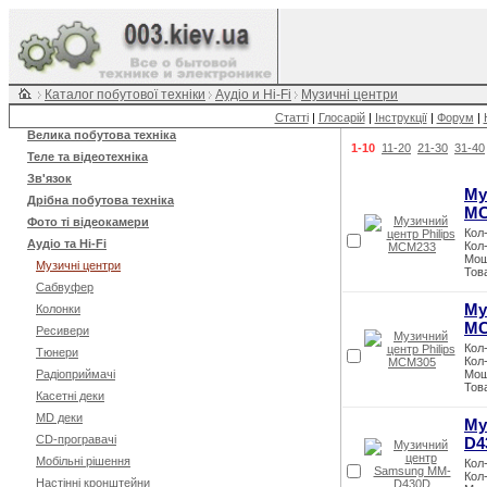
Каталог побутової техніки
Аудіо и Hi-Fi
Музичні центри
Статті
|
Глосарій
|
Інструкції
|
Форум
|
Велика побутова техніка
1-10
11-20
21-30
31-40
Теле та відеотехніка
Зв'язок
Му
Дрібна побутова техніка
MC
Фото ті відеокамери
Кол-
Аудіо та Hi-Fi
Кол-
Мощ
Музичні центри
Тов
Сабвуфер
Му
Колонки
MC
Ресивери
Кол-
Тюнери
Кол-
Радіоприймачі
Мощ
Тов
Касетні деки
MD деки
Му
CD-програвачі
D4
Мобільні рішення
Кол-
Кол-
Настінні кронштейни