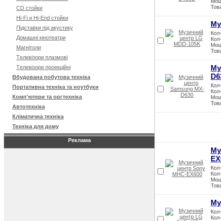
Мощ
Тов
CD стойки
Hi-Fi и Hi-End стойки
Му
Підставки під акустику
Кол-
Домашні кінотеатри
Кол-
Мощ
Магнітоли
Тов
Tелевізори плазмові
Му
Tелевізори проекційні
D6
Вбудована побутова техніка
Кол-
Портативна техніка та ноутбуки
Кол-
Комп'ютери та оргтехніка
Мощ
Тов
Автотехніка
Кліматична техніка
Техніка для дому
Реклама
Му
EX
Кол-
Кол-
Мощ
Тов
Му
Кол-
Кол-