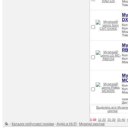
Мощ
Тов
Му
DX
Кол-
Кол-
Мощ
Тов
Му
RB
Кол-
Кол-
Мощ
Му
MC
Кол-
Кол-
Мощ
теля
Дос
Выделить все Музичн
центри
1-10
11-20
21-30
31-40
Каталог побутової техніки
Аудіо и Hi-Fi
Музичні центри