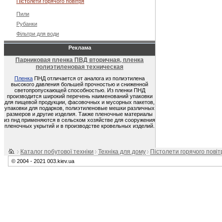
Пістолети горячого повітря
Пили
Рубанки
Фільтри для води
Реклама
Парниковая пленка ПВД вторичная, пленка
полиэтиленовая техническая
Пленка
ПНД отличается от аналога из полиэтилена
высокого давления большей прочностью и сниженной
светопропускающей способностью. Из пленки ПНД
производится широкий перечень наименований упаковки
для пищевой продукции, фасовочных и мусорных пакетов,
упаковки для подарков, полиэтиленовые мешки различных
размеров и другие изделия. Также пленочные материалы
из пнд применяются в сельском хозяйстве для сооружения
пленочных укрытий и в производстве кровельных изделий.
Каталог побутової техніки
Техніка для дому
Пістолети горячого повіт
© 2004 - 2021 003.kiev.ua