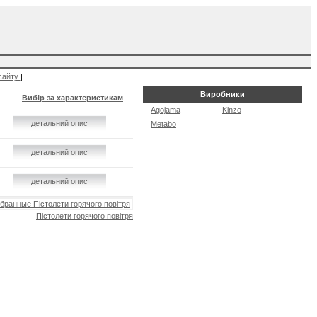
сайту
|
Виробники
Вибір за характеристикам
Agojama
Kinzo
детальний опис
Metabo
детальний опис
детальний опис
бранные Пістолети горячого повітря
Пістолети горячого повітря