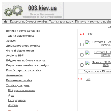
Каталог побутової техніки
Техніка для дому
Пістолети горячого повіт
Ст
Велика побутова техніка
1-3
Все
Теле та відеотехніка
Зв'язок
Дрібна побутова техніка
Фото ті відеокамери
Аудіо та Hi-Fi
Вбудована побутова техніка
Портативна техніка та ноутбуки
Комп'ютери та оргтехніка
Выделить все Пістоле
Автотехніка
1-3
Все
Кліматична техніка
Техніка для дому
Шліфувальні машини
Дрілі
Перфоратори
Лобзики