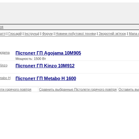
ря
атті
|
Глосарій
|
Інструкції
|
Форум
|
Новини побутової техніки
|
Зворотній зв'язок
|
Мапа 
Пістолет ГП Agojama 10M905
Мощность: 1500 Вт
Пістолет ГП Kinzo 10M912
Пістолет ГП Metabo H 1600
ти горячого повітря
Сравнить выбранные Пістолети горячого повітря
Оставить вы