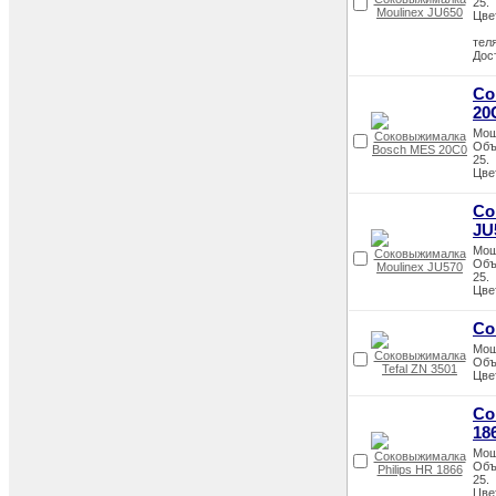
25.
Цве
теля
Дос
Со
20
Мощ
Объ
25.
Цве
Со
JU
Мощ
Объ
25.
Цве
Со
Мощ
Объ
Цве
Со
18
Мощ
Объ
25.
Цвет