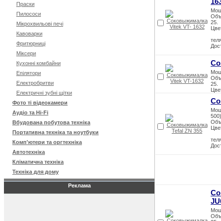
16
Праски
Мощ
Пилососи
Объ
25.
Мікрохвильові печі
Цве
Кавоварки
теля
Фритюрниці
Дос
Міксери
Со
Кухонні комбайни
Мощ
Епілятори
Объ
Електробритви
25.
Цве
Електричні зубні щітки
Со
Фото ті відеокамери
Мощ
Аудіо та Hi-Fi
500)
Объ
Вбудована побутова техніка
Цве
Портативна техніка та ноутбуки
теля
Комп'ютери та оргтехніка
Дос
Автотехніка
Кліматична техніка
Техніка для дому
Реклама
Со
JU
Мощ
Объ