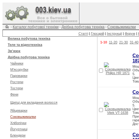
Каталог побутової техніки
Дрібна побутова техніка
Соковыжималки
Статті
|
Глосарій
|
Інструкції
|
Форум
|
Велика побутова техніка
1-10
11-20
21-30
31-40
Теле та відеотехніка
Зв'язок
Со
Дрібна побутова техніка
18
Чайники
Мощ
М'ясорубки
Объ
5.
Пароварки
Цве
Тов
Ростери
Тостери
Со
Фени
Мощ
Объ
Щипці для вкладання волосся
5.
Цве
Яйцеварки
Тов
При
Соковыжималки
гар
Хлібопічки
Дос
Йогуртниці
Со
Блендери